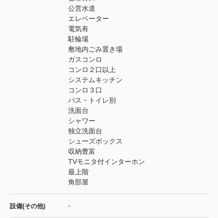
公営水道
エレベーター
電気有
駐輪場
敷地内ごみ置き場
ガスコンロ
コンロ２口以上
システムキッチン
コンロ３口
バス・トイレ別
洗面台
シャワー
独立洗面台
シューズボックス
収納豊富
TVモニタ付インターホン
最上階
角部屋
-
設備(その他)