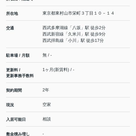
東京都
東村山市
栄町
３丁目１０－１４
所在地
西武多摩湖線
「
八坂
」駅 徒歩2分
交通
西武新宿線
「
久米川
」駅 徒歩9分
西武拝島線
「
小川
」駅 徒歩17分
無 / -
駐車場 / 月額
1ヶ月(新賃料) / -
更新料 /
更新事務手数料
2年
契約期間
空家
現況
相談
入居可能日
-
敷金積み増し