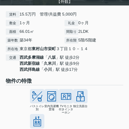
【外観】
15.5万円 管理/共益費 5,000円
賃料
1ヶ月
0ヶ月
敷金
礼金
66.01㎡
2LDK
面積
間取り
築34年
5階/5階建
築年数
所在階
東京都
東村山市
栄町
３丁目１０－１４
所在地
西武多摩湖線
「
八坂
」駅 徒歩2分
交通
西武新宿線
「
久米川
」駅 徒歩9分
西武拝島線
「
小川
」駅 徒歩17分
物件の特徴
バストイレ
室内洗濯機
TVモニタ
独立洗面台
別
置場
付きインタ
ーホン