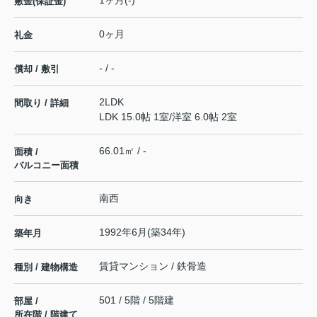
1ヶ月(-)
敷金(保証金)
0ヶ月
礼金
- / -
償却 / 敷引
2LDK
間取り / 詳細
LDK 15.0帖 1室
/
洋室 6.0帖 2室
66.01㎡ / -
面積 /
バルコニー面積
南西
向き
1992年6月(築34年)
築年月
賃貸マンション / 鉄骨造
種別 / 建物構造
501 / 5階 / 5階建
部屋 /
所在階 / 階建て