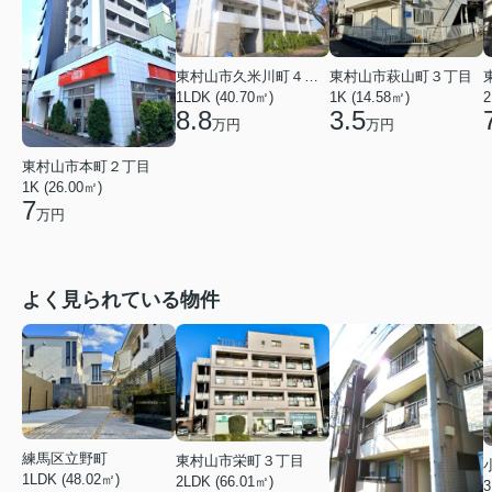
東村山市久米川町４丁目
東村山市萩山町３丁目
1LDK (40.70㎡)
1K (14.58㎡)
2
8.8
3.5
万円
万円
東村山市本町２丁目
1K (26.00㎡)
7
万円
よく見られている物件
練馬区立野町
東村山市栄町３丁目
1LDK (48.02㎡)
2LDK (66.01㎡)
3