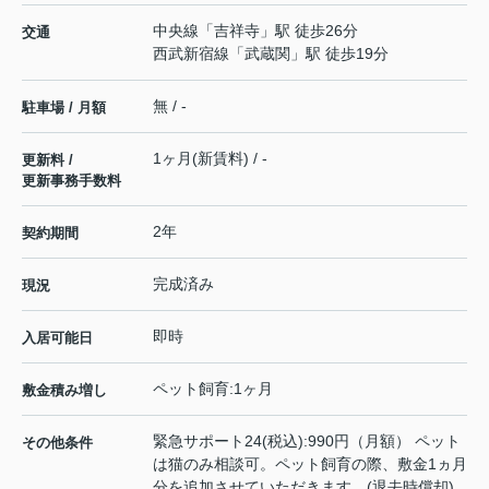
中央線
「
吉祥寺
」駅 徒歩26分
交通
西武新宿線
「
武蔵関
」駅 徒歩19分
無 / -
駐車場 / 月額
1ヶ月(新賃料) / -
更新料 /
更新事務手数料
2年
契約期間
完成済み
現況
即時
入居可能日
ペット飼育:1ヶ月
敷金積み増し
緊急サポート24(税込):990円（月額） ペット
その他条件
は猫のみ相談可。ペット飼育の際、敷金1ヵ月
分を追加させていただきます。(退去時償却)