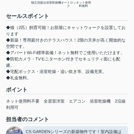
独立洗面台
浴室乾燥機
オートロッ
ネット使用
ク
料無料
セールスポイント
◆猫（2匹）飼育可能！お部屋にキャットウォークを設置してお
ります
◆新築！専用庭付きのテラスハウス！2階の天井が高く開放的な
空間です。
◆アパートWi-Fi標準装備！ネット無料でご使用いただけます。
◆防犯カメラ・TVモニターホン付きでセキュリティ面にも配
慮。
◆宅配ボックス・浴室乾燥・追い炊き等、設備充実。
◆礼金無料。
ポイント
ネット使用料不要
全居室洋室
エアコン
浴室乾燥機
2沿線
利用可
担当者のコメント
CS GARDENシリーズの新築物件です！室内設備は