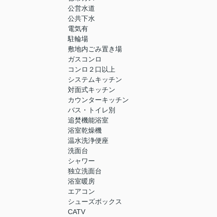
公営水道
公共下水
電気有
駐輪場
敷地内ごみ置き場
ガスコンロ
コンロ２口以上
システムキッチン
対面式キッチン
カウンターキッチン
バス・トイレ別
追焚機能浴室
浴室乾燥機
温水洗浄便座
洗面台
シャワー
独立洗面台
浴室暖房
エアコン
シューズボックス
CATV