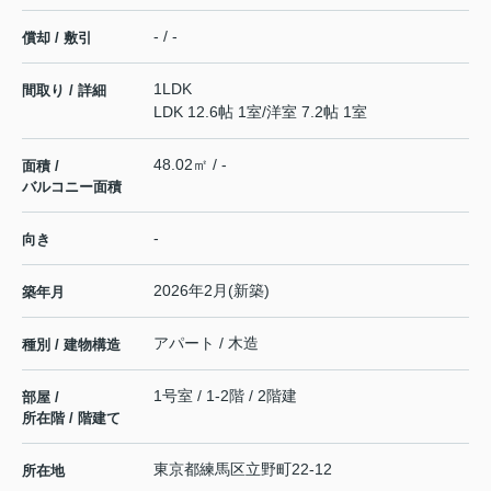
- / -
償却 / 敷引
1LDK
間取り / 詳細
LDK 12.6帖 1室
/
洋室 7.2帖 1室
48.02㎡ / -
面積 /
バルコニー面積
-
向き
2026年2月(新築)
築年月
アパート / 木造
種別 / 建物構造
1号室 / 1-2階 / 2階建
部屋 /
所在階 / 階建て
東京都
練馬区
立野町
22-12
所在地