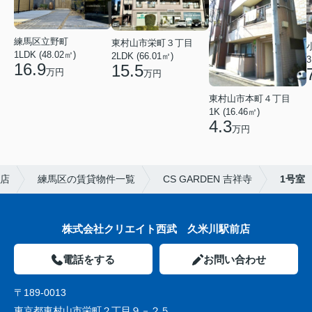
練馬区立野町
東村山市栄町３丁目
1LDK (48.02㎡)
2LDK (66.01㎡)
3
16.9
15.5
万円
万円
東村山市本町４丁目
1K (16.46㎡)
4.3
万円
店
練馬区の賃貸物件一覧
CS GARDEN 吉祥寺
1号室
株式会社クリエイト西武 久米川駅前店
電話をする
お問い合わせ
〒189-0013
東京都東村山市栄町２丁目９－２５