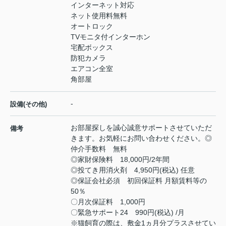
インターネット対応
ネット使用料無料
オートロック
TVモニタ付インターホン
宅配ボックス
防犯カメラ
エアコン全室
角部屋
-
設備(その他)
お部屋探しを誠心誠意サポートさせていただ
備考
きます。お気軽にお問い合わせください。◎
仲介手数料 無料
◎家財保険料 18,000円/2年間
◎投てき用消火剤 4,950円(税込) 任意
◎保証会社必須 初回保証料 月額賃料等の
50％
〇月次保証料 1,000円
〇緊急サポート24 990円(税込) /月
※猫飼育の際は、敷金1ヵ月分プラスさせてい