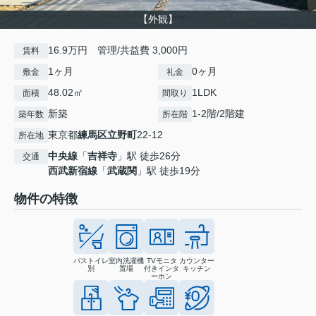
【外観】
16.9万円 管理/共益費 3,000円
賃料
1ヶ月
0ヶ月
敷金
礼金
48.02㎡
1LDK
面積
間取り
新築
1-2階/2階建
築年数
所在階
東京都
練馬区
立野町
22-12
所在地
中央線
「
吉祥寺
」駅 徒歩26分
交通
西武新宿線
「
武蔵関
」駅 徒歩19分
物件の特徴
バストイレ
室内洗濯機
TVモニタ
カウンター
別
置場
付きインタ
キッチン
ーホン