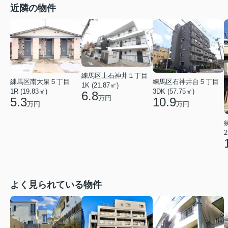
近隣の物件
練馬区上石神井１丁目
練馬区南大泉５丁目
練馬区石神井台５丁目
1K (21.87㎡)
1R (19.83㎡)
3DK (57.75㎡)
6.8
万円
5.3
10.9
万円
万円
2
よく見られている物件