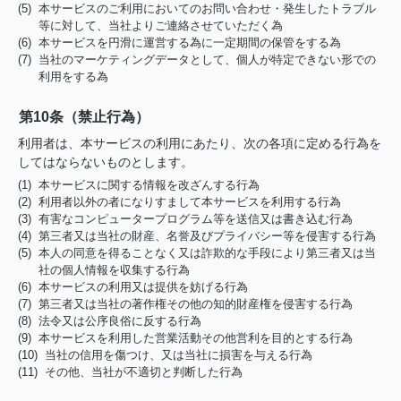
(5) 本サービスのご利用においてのお問い合わせ・発生したトラブル
等に対して、当社よりご連絡させていただく為
(6) 本サービスを円滑に運営する為に一定期間の保管をする為
(7) 当社のマーケティングデータとして、個人が特定できない形での
利用をする為
第10条（禁止行為）
利用者は、本サービスの利用にあたり、次の各項に定める行為を
してはならないものとします。
(1) 本サービスに関する情報を改ざんする行為
(2) 利用者以外の者になりすまして本サービスを利用する行為
(3) 有害なコンピュータープログラム等を送信又は書き込む行為
(4) 第三者又は当社の財産、名誉及びプライバシー等を侵害する行為
(5) 本人の同意を得ることなく又は詐欺的な手段により第三者又は当
社の個人情報を収集する行為
(6) 本サービスの利用又は提供を妨げる行為
(7) 第三者又は当社の著作権その他の知的財産権を侵害する行為
(8) 法令又は公序良俗に反する行為
(9) 本サービスを利用した営業活動その他営利を目的とする行為
(10) 当社の信用を傷つけ、又は当社に損害を与える行為
(11) その他、当社が不適切と判断した行為