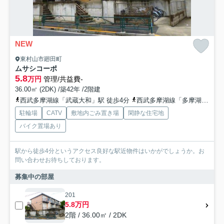
NEW
東村山市廻田町
ムサシコーポ
5.8
万円
管理/共益費-
36.00㎡ (2DK) /築42年 /2階建
西武多摩湖線「武蔵大和」駅 徒歩4分
西武多摩湖線「多摩湖」駅 徒歩17分
駐輪場
CATV
敷地内ごみ置き場
閑静な住宅地
バイク置場あり
駅から徒歩4分というアクセス良好な駅近物件はいかがでしょうか。お
問い合わせお待ちしております。
募集中の部屋
201
5.8万円
2階 / 36.00㎡ / 2DK