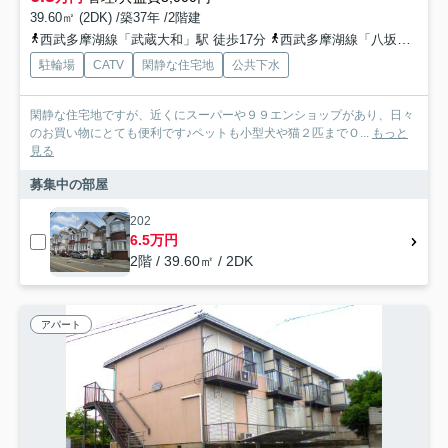
39.60㎡ (2DK) /築37年 /2階建
西武多摩湖線「武蔵大和」駅 徒歩17分
西武多摩湖線「八坂」駅 徒歩29分
駐輪場
CATV
閑静な住宅地
公共下水
閑静な住宅地ですが、近くにスーパーや９９エンショップがあり、日々
のお買い物にとても便利です♪ペットも小型犬や猫２匹までＯ...
もっと
見る
募集中の部屋
202
6.5万円
2階 / 39.60㎡ / 2DK
アパート