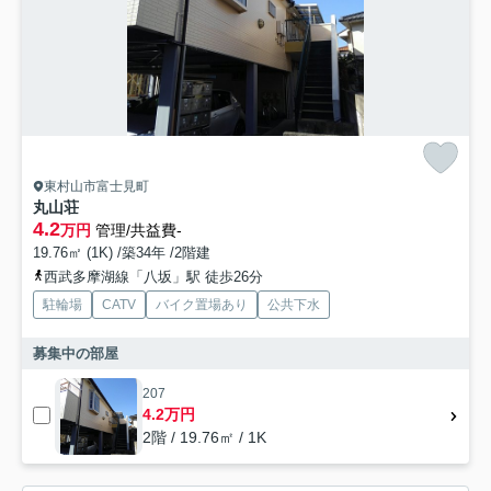
東村山市富士見町
丸山荘
4.2
万円
管理/共益費-
19.76㎡ (1K) /築34年 /2階建
西武多摩湖線「八坂」駅 徒歩26分
駐輪場
CATV
バイク置場あり
公共下水
募集中の部屋
207
4.2万円
2階 / 19.76㎡ / 1K