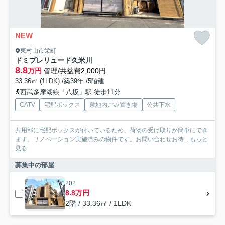
NEW
東村山市栄町
ドミプレリュード久米川
8.8
万円
管理/共益費2,000円
33.36㎡ (1LDK) /築39年 /5階建
西武多摩湖線「八坂」駅 徒歩11分
CATV
宅配ボックス
敷地内ごみ置き場
公共下水
共用部に宅配ボックスが付いているため、荷物の受け取りが簡単にでき
ます。リノベーション実施済みの物件です。お問い合わせお待...
もっと
見る
募集中の部屋
202
8.8万円
2階 / 33.36㎡ / 1LDK