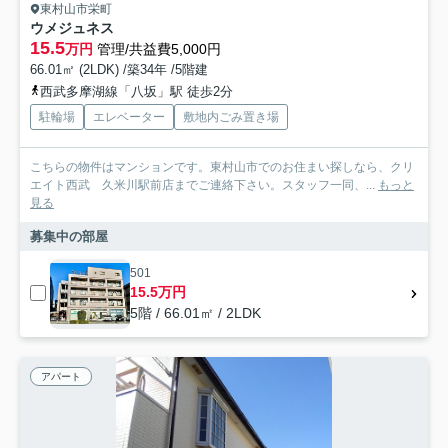
東村山市栄町
ウメジュネス
15.5
万円
管理/共益費5,000円
66.01㎡ (2LDK) /築34年 /5階建
西武多摩湖線「八坂」駅 徒歩2分
駐輪場
エレベーター
敷地内ごみ置き場
こちらの物件はマンションです。東村山市でのお住まい探しなら、クリ
エイト西武 久米川駅前店までご連絡下さい。スタッフ一同、...
もっと
見る
募集中の部屋
501
15.5万円
5階 / 66.01㎡ / 2LDK
アパート