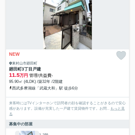
NEW
東村山市廻田町
廻田町3丁目戸建
11.5
万円
管理/共益費-
95.90㎡ (4LDK) /築32年 /2階建
西武多摩湖線「武蔵大和」駅 徒歩6分
来客時にはTVインターホンで訪問者の顔を確認することがきるので安心
感があります。設備が充実した一戸建て賃貸物件です。お問...
もっと見
る
募集中の部屋