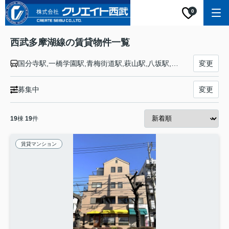
0
西武多摩湖線の賃貸物件一覧
国分寺駅,一橋学園駅,青梅街道駅,萩山駅,八坂駅,武蔵大和駅,多摩湖駅
変更
募集中
変更
19
棟
19
件
賃貸マンション