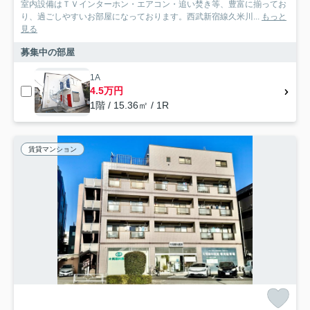
室内設備はＴＶインターホン・エアコン・追い焚き等、豊富に揃ってお
り、過ごしやすいお部屋になっております。西武新宿線久米川...
もっと
見る
募集中の部屋
1A
4.5万円
1階 / 15.36㎡ / 1R
賃貸マンション