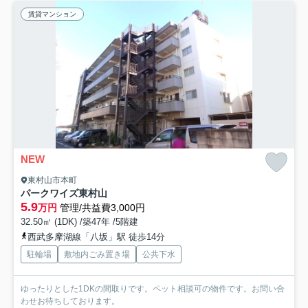
賃貸マンション
NEW
東村山市本町
パークワイズ東村山
5.9
万円
管理/共益費3,000円
32.50㎡ (1DK) /築47年 /5階建
西武多摩湖線「八坂」駅 徒歩14分
駐輪場
敷地内ごみ置き場
公共下水
ゆったりとした1DKの間取りです。ペット相談可の物件です。お問い合
わせお待ちしております。