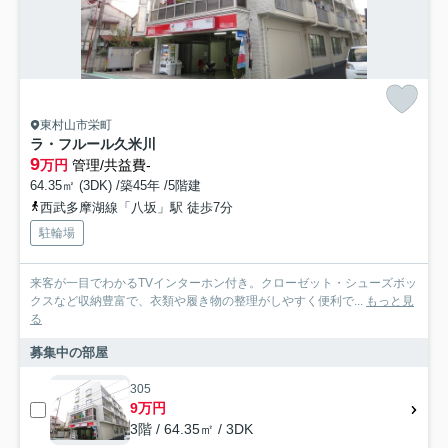
東村山市栄町
ラ・フルール久米川
9
万円
管理/共益費-
64.35㎡ (3DK) /築45年 /5階建
西武多摩湖線「八坂」駅 徒歩7分
駐輪場
来客が一目でわかるTVインターホン付き。クローゼット・シューズボッ
クスなど収納豊富で、衣類や履き物の整理がしやすく便利で...
もっと見
る
募集中の部屋
305
9万円
3階 / 64.35㎡ / 3DK