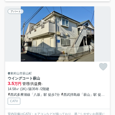
アパート
東村山市萩山町
ウイングコート萩山
3.5
万円
管理/共益費-
14.58㎡ (1K) /築35年 /2階建
西武多摩湖線「八坂」駅 徒歩7分
西武拝島線「萩山」駅 徒歩10分
CATV
室内設備はCATV・エアコンなどが揃っており、過ごしやすいお部屋に