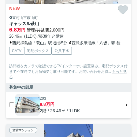
NEW
東村山市萩山町
キャッスル萩山
6.8
万円
管理/共益費2,000円
26.46㎡ (1LDK) /築39年 /4階建
西武拝島線「萩山」駅 徒歩5分
西武多摩湖線「八坂」駅 徒歩15分
CATV
宅配ボックス
公共下水
訪問者をカメラで確認できるTVインターホン設置済み。宅配ボックス付
きで不在時でもお荷物受け取り可能です。お問い合わせお待...
もっと見
る
募集中の部屋
203
6.8万円
2階 / 26.46㎡ / 1LDK
賃貸マンション