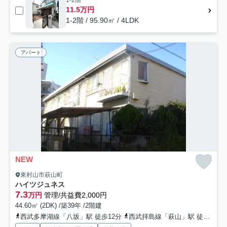
1-2階
11.5万円
1-2階 / 95.90㎡ / 4LDK
アパート
NEW
東村山市萩山町
ハイツジュネス
7.3
万円
管理/共益費2,000円
44.60㎡ (2DK) /築39年 /2階建
西武多摩湖線「八坂」駅 徒歩12分
西武拝島線「萩山」駅 徒歩15分