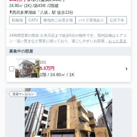
24.80㎡ (1K) /築43年 /2階建
西武多摩湖線「八坂」駅 徒歩13分
駐輪場
CATV
敷地内ごみ置き場
バイク置場あり
公共下水
24時間営業の西友 久米川店まで徒歩5分の物件です。室内設備はエアコ
ン・追い焚きなど豊富に揃っており、過ごしやすいお部屋...
もっと見る
募集中の部屋
101
5.3万円
1階 / 24.80㎡ / 1K
賃貸マンション