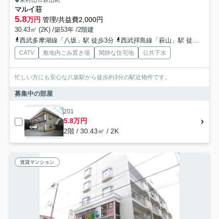
東村山市萩山町
マルイ荘
5.8
万円
管理/共益費2,000円
30.43㎡ (2K) /築53年 /2階建
西武多摩湖線「八坂」駅 徒歩3分
西武拝島線「萩山」駅 徒歩16分
CATV
敷地内ごみ置き場
閑静な住宅地
公共下水
忙しい方にも安心な八坂駅から徒歩約3分の駅近物件です。
募集中の部屋
201
5.8万円
2階 / 30.43㎡ / 2K
賃貸マンション