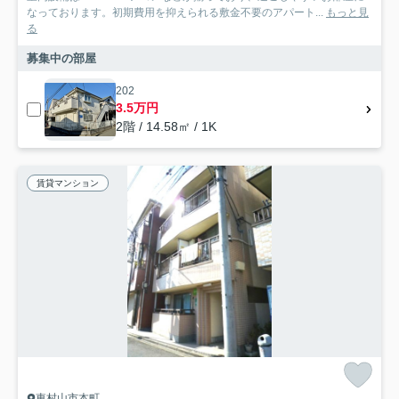
なっております。初期費用を抑えられる敷金不要のアパート...
もっと見
る
募集中の部屋
202
3.5万円
2階 / 14.58㎡ / 1K
賃貸マンション
東村山市本町