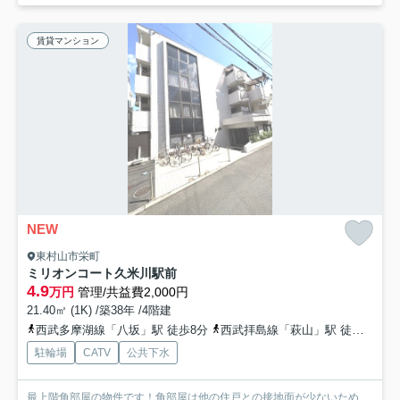
賃貸マンション
NEW
東村山市栄町
ミリオンコート久米川駅前
4.9
万円
管理/共益費2,000円
21.40㎡ (1K) /築38年 /4階建
西武多摩湖線「八坂」駅 徒歩8分
西武拝島線「萩山」駅 徒歩16分
駐輪場
CATV
公共下水
最上階角部屋の物件です！角部屋は他の住戸との接地面が少ないため、