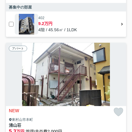
募集中の部屋
402
9.2万円
4階 / 45.56㎡ / 1LDK
アパート
NEW
東村山市本町
清山荘
5.3
万円
管理/共益費2,000円