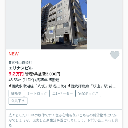
NEW
東村山市栄町
エリナスビル
9.2
万円
管理/共益費3,000円
45.56㎡ (1LDK) /築35年 /5階建
西武多摩湖線「八坂」駅 徒歩8分
西武拝島線「萩山」駅 徒歩14分
駐輪場
オートロック
エレベーター
宅配ボックス
公共下水
広々とした1LDKの物件です！住み心地も良いこちらの賃貸物件はいか
がでしょうか。充実した新生活を過ごしましょう。お問い合...
もっと見
る