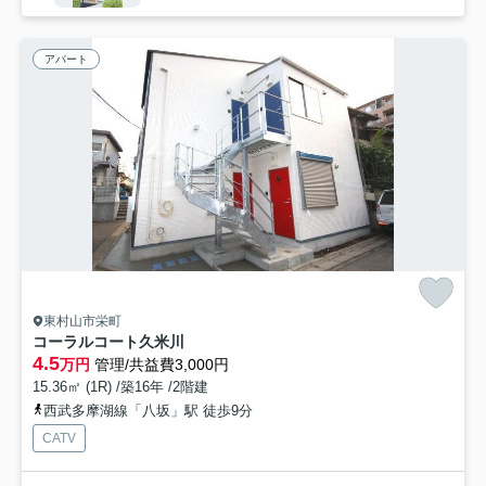
アパート
東村山市栄町
コーラルコート久米川
4.5
万円
管理/共益費3,000円
15.36㎡ (1R) /築16年 /2階建
西武多摩湖線「八坂」駅 徒歩9分
CATV