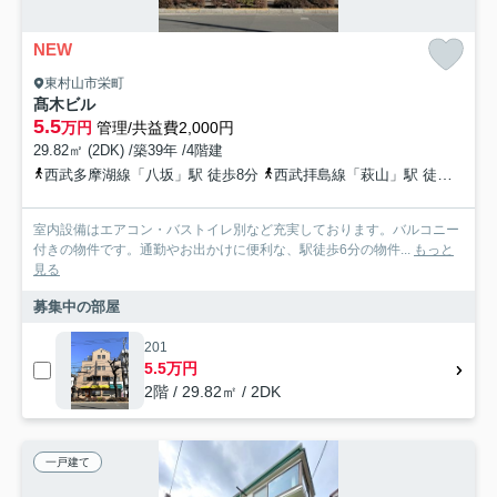
NEW
東村山市栄町
髙木ビル
5.5
万円
管理/共益費2,000円
29.82㎡ (2DK) /築39年 /4階建
西武多摩湖線「八坂」駅 徒歩8分
西武拝島線「萩山」駅 徒歩14分
室内設備はエアコン・バストイレ別など充実しております。バルコニー
付きの物件です。通勤やお出かけに便利な、駅徒歩6分の物件...
もっと
見る
募集中の部屋
201
5.5万円
2階 / 29.82㎡ / 2DK
一戸建て