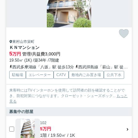
東村山市栄町
ＫＮマンション
5
万円
管理/共益費3,000円
19.50㎡ (1K) /築34年 /7階建
西武多摩湖線「八坂」駅 徒歩13分
西武拝島線「萩山」駅 徒歩19分
駐輪場
エレベーター
CATV
敷地内ごみ置き場
公共下水
来客時にはTVインターホンを使用して訪問者の顔を確認することがで
き、防犯対策につながります。クローゼット・シューズボック...
もっと
見る
募集中の部屋
102
5万円
1階 / 19.50㎡ / 1K