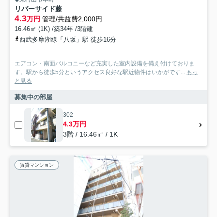
リバーサイド藤
4.3
万円
管理/共益費2,000円
16.46㎡ (1K) /築34年 /3階建
西武多摩湖線「八坂」駅 徒歩16分
エアコン・南面バルコニーなど充実した室内設備を備え付けておりま
す。駅から徒歩5分というアクセス良好な駅近物件はいかがです...
もっ
と見る
募集中の部屋
302
4.3万円
3階 / 16.46㎡ / 1K
賃貸マンション