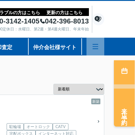
ラブルの方はこちら
更新の方はこちら
0
0-3142-1405
042-396-8013
8:00定休日：水曜日、第2週・第4週火曜日、年末年始
却査定
仲介会社様サイト
新築
来店予約
駐輪場
オートロック
CATV
宅配ボックス
インターネット対応