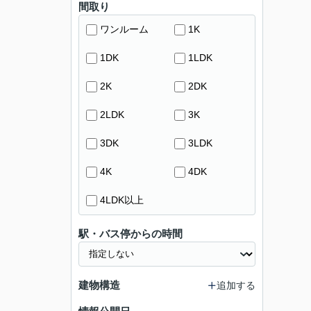
間取り
ワンルーム
1K
1DK
1LDK
2K
2DK
2LDK
3K
3DK
3LDK
4K
4DK
4LDK以上
駅・バス停からの時間
建物構造
追加する