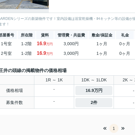
 GARDENシリーズの新築物件です！室内設備は浴室乾燥機・IHキッチン等の設備
ます！
部屋番号
所在階
賃料
管理費・共益費
敷金/保証金
礼金
16.9
1号室
1-2階
3,000円
1ヶ月
0ヶ月
万円
16.9
2号室
1-2階
3,000円
1ヶ月
0ヶ月
万円
王井の頭線の掲載物件の価格相場
1R ～ 1K
1DK ～ 1LDK
2K ～ 
-
価格相場
16.9万円
-
-
募集件数
2件
-
1