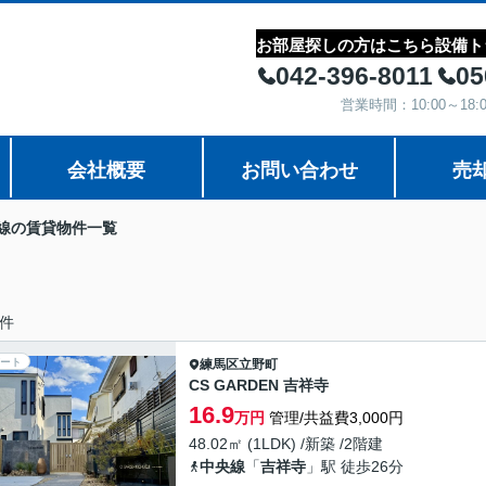
お部屋探しの方はこちら
設備ト
042-396-8011
05
営業時間：10:00～1
会社概要
お問い合わせ
売
線の賃貸物件一覧
件
ート
練馬区
立野町
CS GARDEN 吉祥寺
16.9
万円
管理/共益費3,000円
48.02㎡ (1LDK) /新築 /2階建
中央線
「
吉祥寺
」駅 徒歩26分