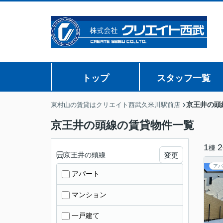
トップ
スタッフ一覧
京王井の頭
東村山の賃貸はクリエイト西武久米川駅前店
京王井の頭線の賃貸物件一覧
1
2
棟
京王井の頭線
変更
アパ
アパート
マンション
一戸建て