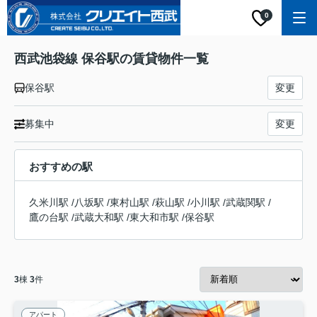
0
西武池袋線 保谷駅の賃貸物件一覧
保谷駅
変更
募集中
変更
おすすめの駅
久米川駅
/
八坂駅
/
東村山駅
/
萩山駅
/
小川駅
/
武蔵関駅
/
鷹の台駅
/
武蔵大和駅
/
東大和市駅
/
保谷駅
3
棟
3
件
アパート