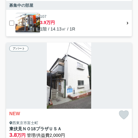
募集中の部屋
107
3.9万円
1階 / 14.13㎡ / 1R
アパート
NEW
西東京市富士町
東伏見ＮＯ18プラザＵＳＡ
3.8
万円
管理/共益費2,000円