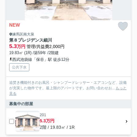
NEW
練馬区南大泉
第８プレジデンス細川
5.3
万円
管理/共益費2,000円
19.83㎡ (1R) /築59年 /2階建
西武池袋線「保谷」駅 徒歩12分
公共下水
追焚き機能付きのお風呂・シャンプードレッサー・エアコンなど、設備
が充実した物件です。最上階のアパートです。お問い合わせお...
もっと
見る
募集中の部屋
201
5.3万円
2階 / 19.83㎡ / 1R