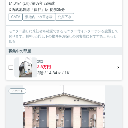
14.34㎡ (1K) /築39年 /2階建
西武池袋線「保谷」駅 徒歩35分
CATV
敷地内ごみ置き場
公共下水
モニター越しに来訪者を確認できるモニター付インターホンを設置して
おります。賃料5万円以下の物件をお探しのお客様におすすめ...
もっと
見る
募集中の部屋
202
3.8万円
2階 / 14.34㎡ / 1K
アパート