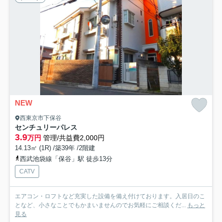
NEW
西東京市下保谷
センチュリーパレス
3.9
万円
管理/共益費2,000円
14.13㎡ (1R) /築39年 /2階建
西武池袋線「保谷」駅 徒歩13分
CATV
エアコン・ロフトなど充実した設備を備え付けております。入居日のこ
となど、小さなことでもかまいませんのでお気軽にご相談くだ...
もっと
見る