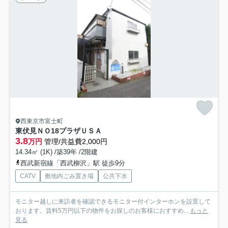
西東京市富士町
東伏見ＮＯ18プラザＵＳＡ
3.8
万円
管理/共益費2,000円
14.34㎡ (1K) /築39年 /2階建
西武新宿線「西武柳沢」駅 徒歩9分
CATV
敷地内ごみ置き場
公共下水
モニター越しに来訪者を確認できるモニター付インターホンを設置して
おります。賃料5万円以下の物件をお探しのお客様におすすめ...
もっと
見る