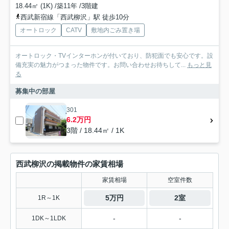
18.44㎡ (1K) /築11年 /3階建
西武新宿線「西武柳沢」駅 徒歩10分
オートロック
CATV
敷地内ごみ置き場
オートロック・TVインターホンが付いており、防犯面でも安心です。設
備充実の魅力がつまった物件です。お問い合わせお待ちして...
もっと見
る
募集中の部屋
301
6.2万円
3階 / 18.44㎡ / 1K
西武柳沢の掲載物件の家賃相場
家賃相場
空室件数
5万円
2室
1R～1K
-
-
1DK～1LDK