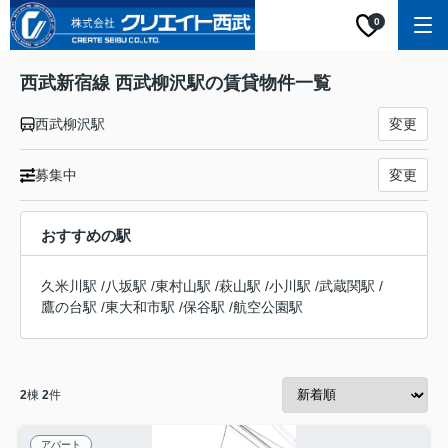
0
西武新宿線 西武柳沢駅の賃貸物件一覧
西武柳沢駅
変更
募集中
変更
おすすめの駅
久米川駅
/
八坂駅
/
東村山駅
/
萩山駅
/
小川駅
/
武蔵関駅
/
鷹の台駅
/
東大和市駅
/
保谷駅
/
航空公園駅
2
棟
2
件
アパート