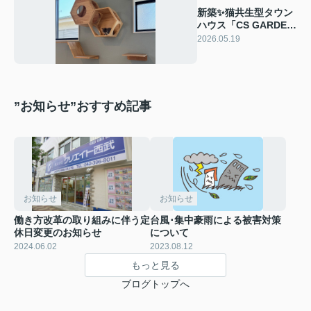
新築✨猫共生型タウン
ハウス「CS GARDEN
吉祥寺」✨
2026.05.19
”お知らせ”おすすめ記事
お知らせ
お知らせ
働き方改革の取り組みに伴う定
台風･集中豪雨による被害対策
休日変更のお知らせ
について
2024.06.02
2023.08.12
もっと見る
ブログトップへ