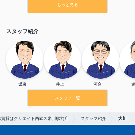
もっと見る
スタッフ紹介
坂東 　
井上 　
河合 　
遠
スタッフ一覧
の賃貸はクリエイト西武久米川駅前店
スタッフ紹介
大川