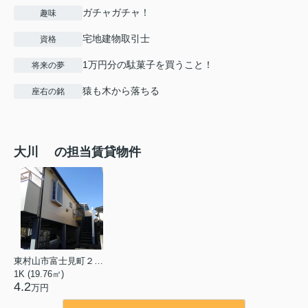
ガチャガチャ！
趣味
宅地建物取引士
資格
1万円分の駄菓子を買うこと！
将来の夢
猿も木から落ちる
座右の銘
大川 の担当賃貸物件
東村山市富士見町２丁目
1K (19.76㎡)
4.2
万円