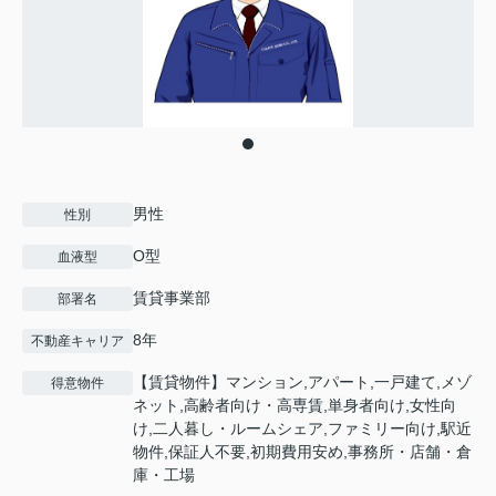
男性
性別
O型
血液型
賃貸事業部
部署名
8年
不動産キャリア
【賃貸物件】マンション,アパート,一戸建て,メゾ
得意物件
ネット,高齢者向け・高専賃,単身者向け,女性向
け,二人暮し・ルームシェア,ファミリー向け,駅近
物件,保証人不要,初期費用安め,事務所・店舗・倉
庫・工場