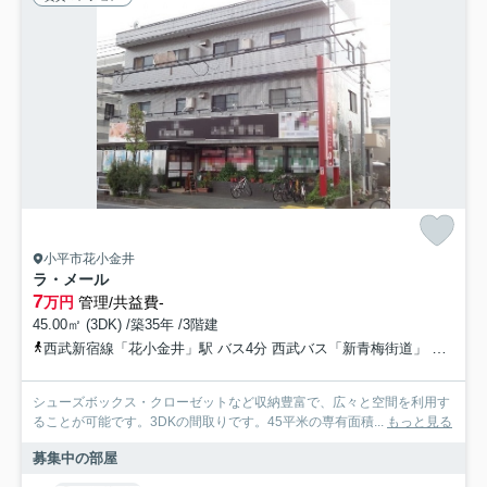
小平市花小金井
ラ・メール
7
万円
管理/共益費-
45.00㎡ (3DK) /築35年 /3階建
西武新宿線「花小金井」駅 バス4分 西武バス「新青梅街道」 停歩1分
シューズボックス・クローゼットなど収納豊富で、広々と空間を利用す
ることが可能です。3DKの間取りです。45平米の専有面積...
もっと見る
募集中の部屋