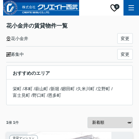
0
花小金井の賃貸物件一覧
花小金井
変更
募集中
変更
おすすめのエリア
栄町
/
本町
/
萩山町
/
新堀
/
廻田町
/
久米川町
/
立野町
/
富士見町
/
野口町
/
恩多町
1
棟
1
件
賃貸マンション