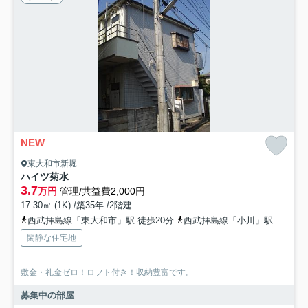
NEW
東大和市新堀
ハイツ菊水
3.7
万円
管理/共益費2,000円
17.30㎡ (1K) /築35年 /2階建
西武拝島線「東大和市」駅 徒歩20分
西武拝島線「小川」駅 徒歩22分
閑静な住宅地
敷金・礼金ゼロ！ロフト付き！収納豊富です。
募集中の部屋