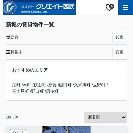
0
新堀の賃貸物件一覧
新堀
変更
募集中
変更
おすすめのエリア
栄町
/
本町
/
萩山町
/
新堀
/
廻田町
/
久米川町
/
立野町
/
富士見町
/
野口町
/
恩多町
1
棟
3
件
アパート