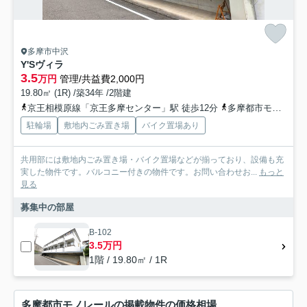
多摩市中沢
Y'Sヴィラ
3.5
万円
管理/共益費2,000円
19.80㎡ (1R) /築34年 /2階建
京王相模原線「京王多摩センター」駅 徒歩12分
多摩都市モノレール「松が谷」駅 徒歩17分
駐輪場
敷地内ごみ置き場
バイク置場あり
共用部には敷地内ごみ置き場・バイク置場などが揃っており、設備も充
実した物件です。バルコニー付きの物件です。お問い合わせお...
もっと
見る
募集中の部屋
B-102
3.5万円
1階 / 19.80㎡ / 1R
多摩都市モノレールの掲載物件の価格相場