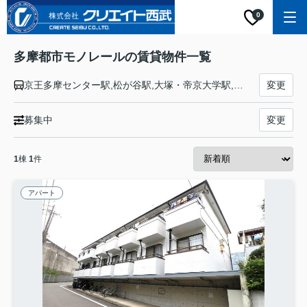
0
多摩都市モノレールの賃貸物件一覧
京王多摩センター駅,松が谷駅,大塚・帝京大学駅,中央大学・明星大学駅,多摩動物公園駅,程久保駅,高幡不動駅,万願寺駅,甲州街道駅,柴崎体育館駅,立川駅,高松駅,立飛駅,泉体育館駅,砂川七番駅,玉川上水駅,桜街道駅,上北台駅
変更
募集中
変更
1
棟
1
件
アパート