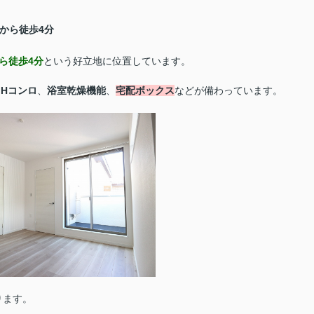
から徒歩4分
ら徒歩4分
という好立地に位置しています。
IHコンロ
、
浴室乾燥機能
、
宅配ボックス
などが備わっています。
ります。