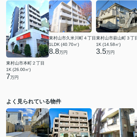
東村山市久米川町４丁目
東村山市萩山町３丁
1LDK (40.70㎡)
1K (14.58㎡)
8.8
3.5
万円
万円
東村山市本町２丁目
1K (26.00㎡)
7
万円
よく見られている物件