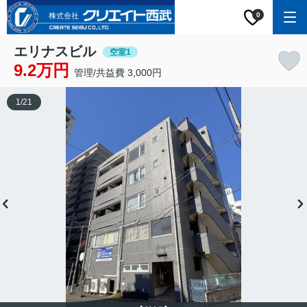
0
エリナスビル
空室1
9.2万円
管理/共益費 3,000円
1
/
21