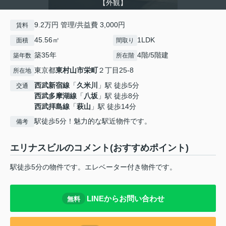
【外観】
9.2万円 管理/共益費 3,000円
賃料
45.56㎡
1LDK
面積
間取り
築35年
4階/5階建
築年数
所在階
東京都
東村山市
栄町
２丁目25-8
所在地
西武新宿線
「
久米川
」駅 徒歩5分
交通
西武多摩湖線
「
八坂
」駅 徒歩8分
西武拝島線
「
萩山
」駅 徒歩14分
駅徒歩5分！魅力的な駅近物件です。
備考
エリナスビルのコメント(おすすめポイント)
駅徒歩5分の物件です。エレベーター付き物件です。
LINEからお問い合わせ
無料