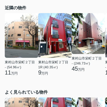
近隣の物件
東村山市栄町２丁目
東村山市栄町２丁目
東村山市栄町２丁目
- (246.73㎡)
- (54.96㎡)
1R (40.35㎡)
-
45
万円
11
9
万円
万円
よく見られている物件