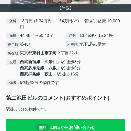
【外観】
18万円 (1.34万円～1.64万円/坪) 管理/共益費 10,000
賃料
円
44.48㎡～50.40㎡
13.45坪～15.24坪
面積
坪数
築48年
地下1階/5階建
築年数
所在階
東京都
東村山市
栄町
２丁目22-1
所在地
西武新宿線
「
久米川
」駅 徒歩3分
交通
西武多摩湖線
「
八坂
」駅 徒歩9分
西武拝島線
「
萩山
」駅 徒歩16分
駅徒歩3分の物件です。
備考
第二池田ビルのコメント(おすすめポイント)
駅徒歩3分の物件です。
LINEからお問い合わせ
無料