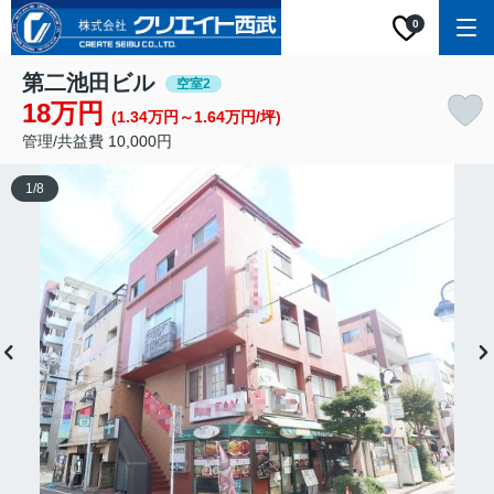
0
第二池田ビル
空室2
18万円
(1.34万円～1.64万円/坪)
管理/共益費 10,000円
1
/
8