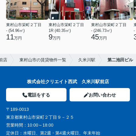
東村山市栄町２丁目
東村山市栄町２丁目
東村山市栄町２丁目
- (54.96㎡)
1R (40.35㎡)
- (246.73㎡)
-
11
9
45
万円
万円
万円
前店
東村山市の賃貸物件一覧
久米川駅
第二池田ビル
株式会社クリエイト西武 久米川駅前店
電話をする
お問い合わせ
〒189-0013
東京都東村山市栄町２丁目９－２５
営業時間：
10:00～18:00
定休日：
水曜日、第2週・第4週火曜日、年末年始