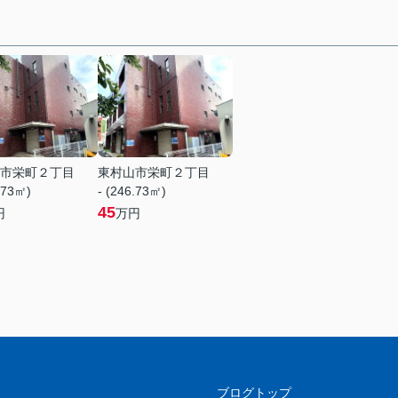
市栄町２丁目
東村山市栄町２丁目
.73㎡)
- (246.73㎡)
45
円
万円
ブログトップ