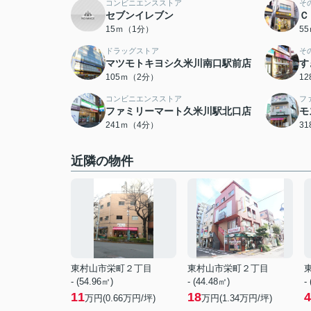
コンビニエンスストア
そ
セブンイレブン
Ｃ
15ｍ（1分）
5
ドラッグストア
そ
マツモトキヨシ久米川南口駅前店
す
105ｍ（2分）
1
コンビニエンスストア
フ
ファミリーマート久米川駅北口店
モ
241ｍ（4分）
3
近隣の物件
東村山市栄町２丁目
東村山市栄町２丁目
- (54.96㎡)
- (44.48㎡)
-
11
18
4
万円(
0.66
万円/坪)
万円(
1.34
万円/坪)