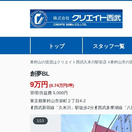
トップ
スタッフ一覧
東村山の賃貸はクリエイト西武久米川駅前店
東村山市の
創夢BL
9万円
(0.74万円/坪)
管理/共益費 5,000円
東京都
東村山市
栄町
２丁目4-2
西武新宿線「久米川」駅徒歩2分
西武多摩湖線「八
1
/
13