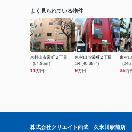
よく見られている物件
東村山市栄町２丁目
東村山市栄町２丁目
東村山
- (54.96㎡)
1R (40.35㎡)
- (246
11
9
35
万円
万円
万
株式会社クリエイト西武 久米川駅前店