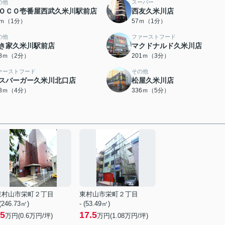
の他
スーパー
ＯＣＯ壱番屋西武久米川駅前店
西友久米川店
5ｍ（1分）
57ｍ（1分）
の他
ファーストフード
き家久米川駅前店
マクドナルド久米川店
28ｍ（2分）
201ｍ（3分）
ァーストフード
その他
スバーガー久米川北口店
松屋久米川店
18ｍ（4分）
336ｍ（5分）
東村山市栄町２丁目
東村山市栄町２丁目
 (246.73㎡)
- (53.49㎡)
5
17.5
万円(
0.6
万円/坪)
万円(
1.08
万円/坪)