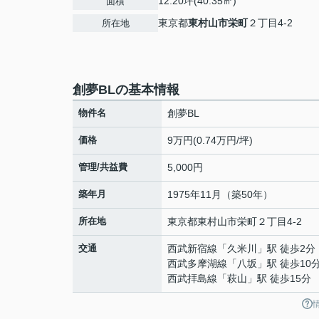
12.20坪(40.35㎡)
面積
東京都
東村山市
栄町
２丁目4-2
所在地
創夢BLの基本情報
物件名
創夢BL
価格
9万円(0.74万円/坪)
管理/共益費
5,000円
築年月
1975年11月（築50年）
所在地
東京都
東村山市
栄町
２丁目4-2
交通
西武新宿線
「
久米川
」駅 徒歩2分
西武多摩湖線
「
八坂
」駅 徒歩10
西武拝島線
「
萩山
」駅 徒歩15分