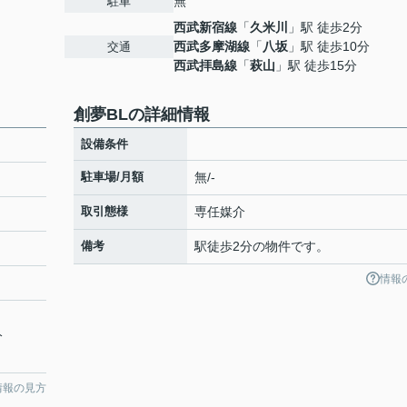
無
駐車
西武新宿線
「
久米川
」駅 徒歩2分
西武多摩湖線
「
八坂
」駅 徒歩10分
交通
西武拝島線
「
萩山
」駅 徒歩15分
創夢BLの詳細情報
設備条件
駐車場/月額
無/-
取引態様
専任媒介
備考
駅徒歩2分の物件です。
情報
分
情報の見方