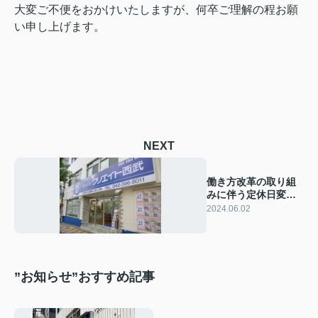
大変ご不便をおかけいたしますが、何卒ご理解の程お願
い申し上げます。
NEXT
働き方改革の取り組
みに伴う定休日変更
のお知らせ
2024.06.02
”お知らせ”おすすめ記事