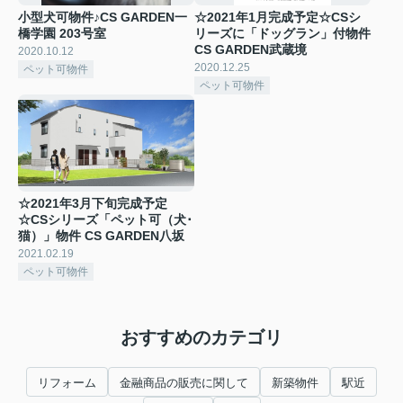
小型犬可物件♪CS GARDEN一
☆2021年1月完成予定☆CSシ
橋学園 203号室
リーズに「ドッグラン」付物件
CS GARDEN武蔵境
2020.10.12
2020.12.25
ペット可物件
ペット可物件
☆2021年3月下旬完成予定
☆CSシリーズ「ペット可（犬･
猫）」物件 CS GARDEN八坂
2021.02.19
ペット可物件
おすすめのカテゴリ
リフォーム
金融商品の販売に関して
新築物件
駅近