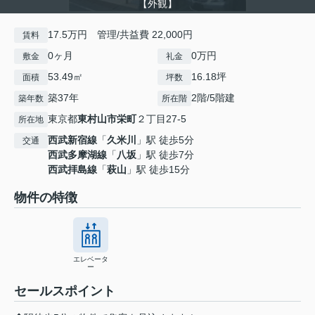
【外観】
17.5万円 管理/共益費 22,000円
賃料
0ヶ月
0万円
敷金
礼金
53.49㎡
16.18坪
面積
坪数
築37年
2階/5階建
築年数
所在階
東京都
東村山市
栄町
２丁目27-5
所在地
西武新宿線
「
久米川
」駅 徒歩5分
交通
西武多摩湖線
「
八坂
」駅 徒歩7分
西武拝島線
「
萩山
」駅 徒歩15分
物件の特徴
エレベータ
ー
セールスポイント