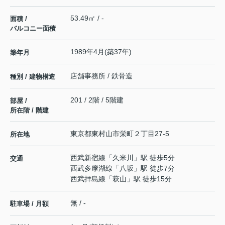
53.49㎡ / -
面積 /
バルコニー面積
1989年4月(築37年)
築年月
店舗事務所 / 鉄骨造
種別 / 建物構造
201 / 2階 / 5階建
部屋 /
所在階 / 階建
東京都
東村山市
栄町
２丁目27-5
所在地
西武新宿線
「
久米川
」駅 徒歩5分
交通
西武多摩湖線
「
八坂
」駅 徒歩7分
西武拝島線
「
萩山
」駅 徒歩15分
無 / -
駐車場 / 月額