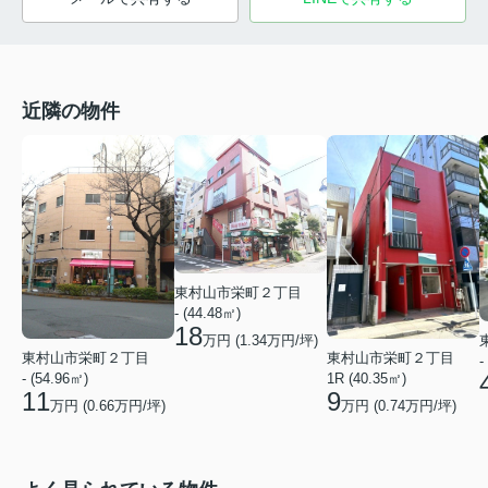
近隣の物件
東村山市栄町２丁目
- (44.48㎡)
18
万円 (
1.34
万円/坪)
東村山市栄町２丁目
東村山市栄町２丁目
-
- (54.96㎡)
1R (40.35㎡)
11
9
万円 (
0.66
万円/坪)
万円 (
0.74
万円/坪)