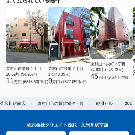
よく見られている物件
東村山市栄町２丁目
7
東村山市栄町２丁目
東村山市栄町２丁目
74.63坪 (246.73㎡)
45
16.62坪 (54.96㎡)
1R (40.35㎡)
万円 (0.6万円/坪)
11
9
万円 (6618.53円/坪)
万円 (7377.05円/坪)
久米川駅前店
東村山市の賃貸物件一覧
砂川ビル
201
株式会社クリエイト西武 久米川駅前店