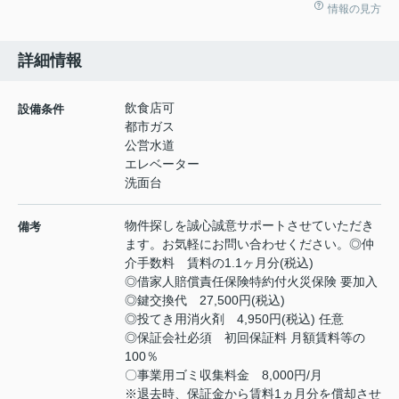
情報の見方
詳細情報
飲食店可
設備条件
都市ガス
公営水道
エレベーター
洗面台
物件探しを誠心誠意サポートさせていただき
備考
ます。お気軽にお問い合わせください。◎仲
介手数料 賃料の1.1ヶ月分(税込)
◎借家人賠償責任保険特約付火災保険 要加入
◎鍵交換代 27,500円(税込)
◎投てき用消火剤 4,950円(税込) 任意
◎保証会社必須 初回保証料 月額賃料等の
100％
〇事業用ゴミ収集料金 8,000円/月
※退去時、保証金から賃料1ヵ月分を償却させ