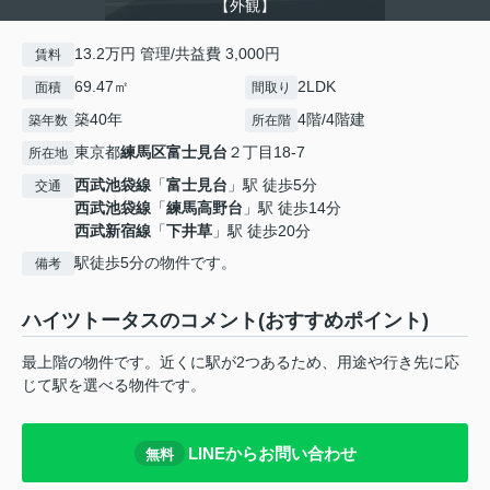
【外観】
13.2万円 管理/共益費 3,000円
賃料
69.47㎡
2LDK
面積
間取り
築40年
4階/4階建
築年数
所在階
東京都
練馬区
富士見台
２丁目18-7
所在地
西武池袋線
「
富士見台
」駅 徒歩5分
交通
西武池袋線
「
練馬高野台
」駅 徒歩14分
西武新宿線
「
下井草
」駅 徒歩20分
駅徒歩5分の物件です。
備考
ハイツトータスのコメント(おすすめポイント)
最上階の物件です。近くに駅が2つあるため、用途や行き先に応
じて駅を選べる物件です。
LINEからお問い合わせ
無料