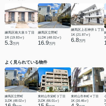
練馬区上石神井１丁目
練馬区南大泉５丁目
練馬区立野町
1K (21.87㎡)
1R (19.83㎡)
1LDK (48.02㎡)
3
6.8
万円
5.3
16.9
万円
万円
よく見られている物件
練馬区立野町
東村山市栄町３丁目
東村山市本町４丁目
1LDK (48.02㎡)
2LDK (66.01㎡)
1K (16.46㎡)
3
16.9
15.5
4.3